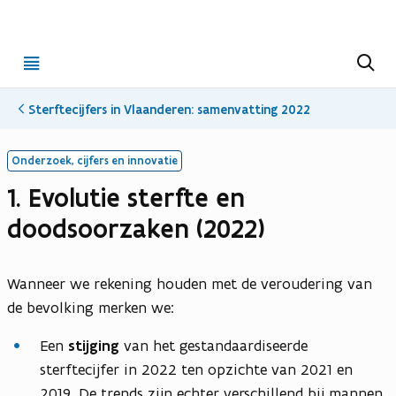
Open
Z
o
menu
e
k
Sterftecijfers in Vlaanderen: samenvatting 2022
e
n
Onderzoek, cijfers en innovatie
1. Evolutie sterfte en
doodsoorzaken (2022)
Wanneer we rekening houden met de veroudering van
de bevolking merken we:
Een
stijging
van het gestandaardiseerde
sterftecijfer in 2022 ten opzichte van 2021 en
2019. De trends zijn echter verschillend bij mannen