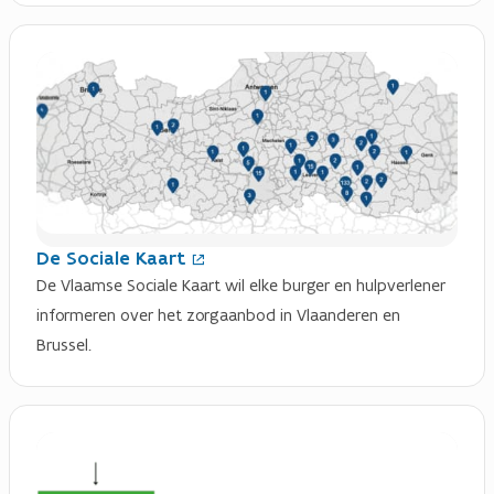
t
e
(
r
O
)
p
e
n
t
i
n
n
i
e
De Sociale Kaart
u
De Vlaamse Sociale Kaart wil elke burger en hulpverlener
w
v
informeren over het zorgaanbod in Vlaanderen en
e
Brussel.
n
s
t
e
r
)