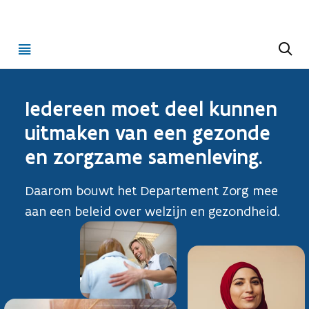
Open
Z
o
menu
e
k
e
n
Iedereen moet deel kunnen
uitmaken van een gezonde
en zorgzame samenleving.
Daarom bouwt het Departement Zorg mee
aan een beleid over welzijn en gezondheid.