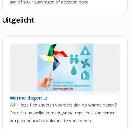
aan of stuur aanvragen of attesten door.
Uitgelicht
(
O
p
e
n
t
i
n
n
i
e
Warme dagen
u
Wil jij jezelf en anderen voorbereiden op warme dagen?
w
v
Ontdek dan welke voorzorgsmaatregelen jij kan nemen
e
om gezondheidsproblemen te voorkomen.
n
s