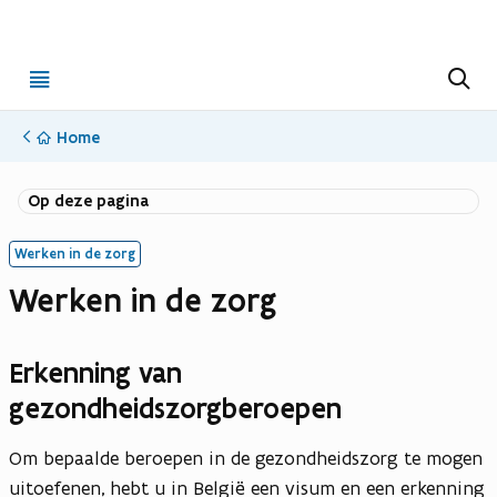
Open
Z
o
menu
e
k
Home
e
n
Op deze pagina
Werken in de zorg
Werken in de zorg
Erkenning van
gezondheidszorgberoepen
Om bepaalde beroepen in de gezondheidszorg te mogen
uitoefenen, hebt u in België een visum en een erkenning