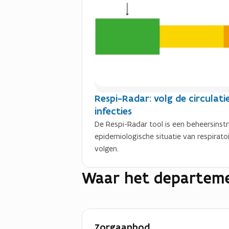
e
r
)
Respi-Radar: volg de circulati
infecties
De Respi-Radar tool is een beheersins
epidemiologische situatie van respiratoir
volgen.
Waar het departeme
Zorgaanbod