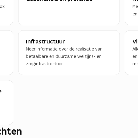
Ook
Me
en
Infrastructuur
V
Meer informatie over de realisatie van
Al
a
betaalbare en duurzame welzijns- en
en
zorginfrastructuur.
mo
e
chten