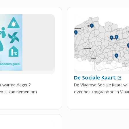
(
O
p
e
n
t
i
n
n
i
De Sociale Kaart
e
 op warme dagen?
De Vlaamse Sociale Kaart wil
u
n jij kan nemen om
over het zorgaanbod in Vlaa
w
v
e
n
s
t