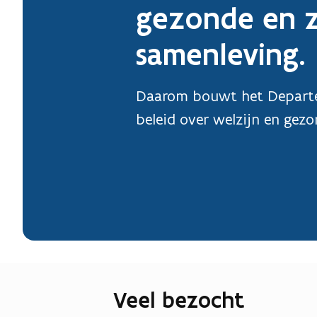
gezonde en 
samenleving.
Daarom bouwt het Departe
beleid over welzijn en gezo
(opent in nieuwe tab)
(Opent in nieuw venster)
Veel bezocht