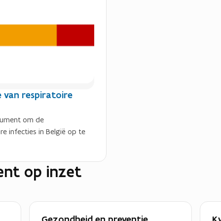
e
r
)
e van respiratoire
trument om de
e infecties in België op te
nt op inzet
Gezondheid en preventie
Kw