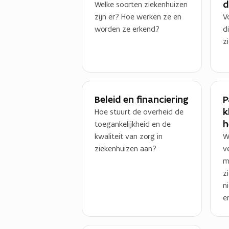
d
Welke soorten ziekenhuizen
zijn er? Hoe werken ze en
V
worden ze erkend?
d
z
Beleid en financiering
P
k
Hoe stuurt de overheid de
h
toegankelijkheid en de
kwaliteit van zorg in
W
ziekenhuizen aan?
v
m
z
n
e