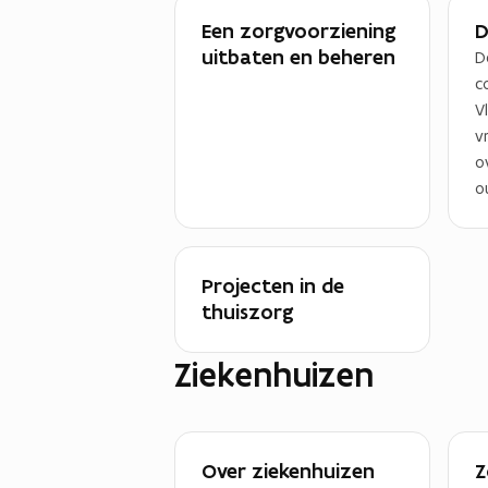
Een zorgvoorziening
D
uitbaten en beheren
D
c
V
v
o
o
Projecten in de
thuiszorg
Ziekenhuizen
Over ziekenhuizen
Z