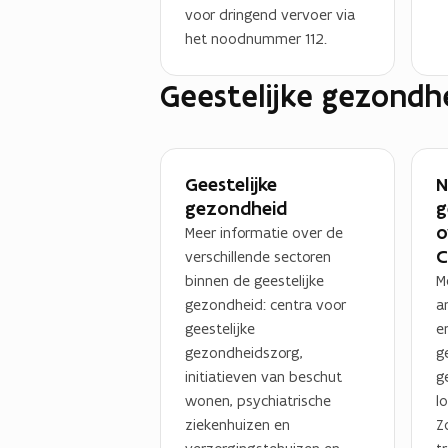
voor dringend vervoer via
het noodnummer 112.
Geestelijke gezondh
Geestelijke
N
gezondheid
g
o
Meer informatie over de
C
verschillende sectoren
binnen de geestelijke
M
gezondheid: centra voor
a
geestelijke
e
gezondheidszorg,
g
initiatieven van beschut
g
wonen, psychiatrische
l
ziekenhuizen en
Z