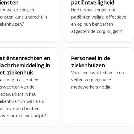
iensten
patiëntveiligheid
oor welke zorg en
Hoe ervoor zorgen dat
iensten kunt u terecht in
patiënten veilige, effectieve
iekenhuizen?
en op hun behoeften
afgestemde zorg krijgen?
atiëntenrechten en
Personeel in de
lachtbemiddeling in
ziekenhuizen
et ziekenhuis
Voor een kwaliteitsvolle en
at mag u als patiënt
veilige zorg zijn vele
erwachten van de
medewerkers nodig.
edewerkers in het
iekenhuis? En wat als u
iet tevreden bent en
rover praten niet helpt?