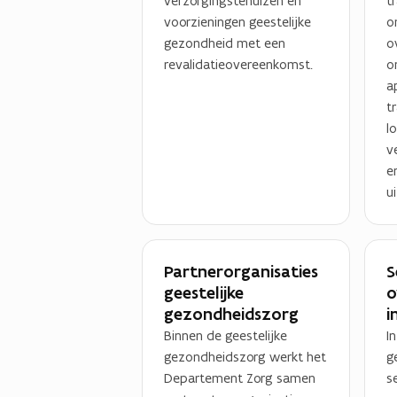
verzorgingstehuizen en
t
voorzieningen geestelijke
o
gezondheid met een
o
revalidatieovereenkomst.
o
ap
t
l
v
e
ui
Partnerorganisaties
S
geestelijke
o
gezondheidszorg
i
Binnen de geestelijke
I
gezondheidszorg werkt het
g
Departement Zorg samen
s