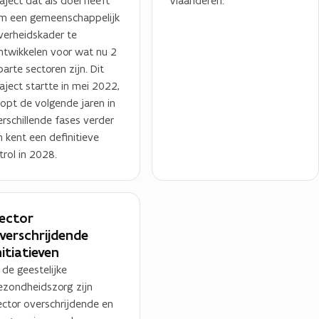
raject dat als doel heeft
Vlaanderen.
m een gemeenschappelijk
verheidskader te
ntwikkelen voor wat nu 2
arte sectoren zijn. Dit
raject startte in mei 2022,
oopt de volgende jaren in
erschillende fases verder
n kent een definitieve
trol in 2028.
ector
verschrijdende
nitiatieven
n de geestelijke
ezondheidszorg zijn
ector overschrijdende en