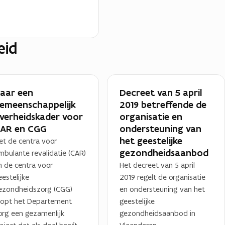
eid
aar een
Decreet van 5 april
emeenschappelijk
2019 betreffende de
verheidskader voor
organisatie en
AR en CGG
ondersteuning van
het geestelijke
et de centra voor
gezondheidsaanbod
mbulante revalidatie (CAR)
n de centra voor
Het decreet van 5 april
eestelijke
2019 regelt de organisatie
ezondheidszorg (CGG)
en ondersteuning van het
oopt het Departement
geestelijke
org een gezamenlijk
gezondheidsaanbod in