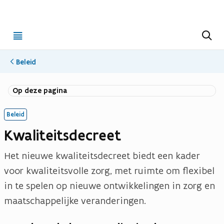
Open
Z
o
menu
e
k
Beleid
e
n
Op deze pagina
Beleid
Kwaliteitsdecreet
Het nieuwe kwaliteitsdecreet biedt een kader
voor kwaliteitsvolle zorg, met ruimte om flexibel
in te spelen op nieuwe ontwikkelingen in zorg en
maatschappelijke veranderingen.