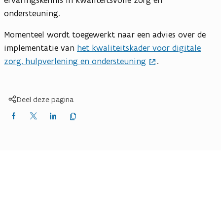
ervaringskennis in kwaliteitsvolle zorg en
ondersteuning.
Momenteel wordt toegewerkt naar een advies over de
implementatie van
het kwaliteitskader voor digitale
zorg, hulpverlening en ondersteuning
.
Deel deze pagina
Kopieer
Delen
Delen
Delen
link
naar
op
op
op
klembord
Facebook
X
LinkedIn
(Twitter)