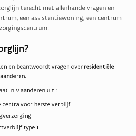
orglijn terecht met allerhande vragen en
ntrum, een assistentiewoning, een centrum
rzorgingscentrum.
rglijn?
ten en beantwoordt vragen over
residentiële
laanderen.
at in Vlaanderen uit :
centra voor herstelverblijf
agverzorging
verblijf type 1