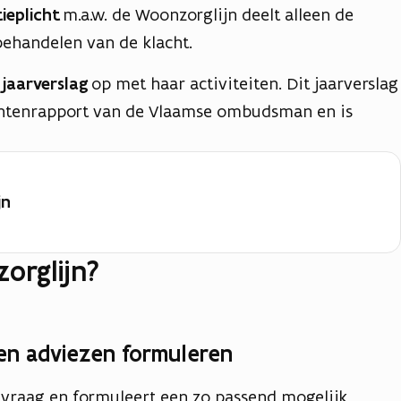
tieplicht
m.a.w. de Woonzorglijn deelt alleen de
behandelen van de klacht.
n
jaarverslag
op met haar activiteiten. Dit jaarverslag
chtenrapport van de Vlaamse ombudsman en is
jn
orglijn?
en adviezen formuleren
 vraag en formuleert een zo passend mogelijk