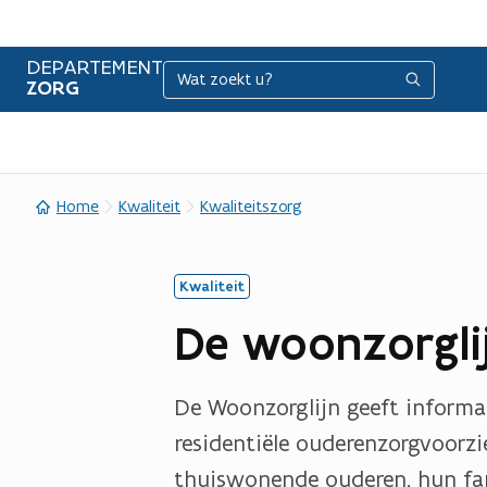
DEPARTEMENT
Zoeken
Zoeken
ZORG
Home
Kwaliteit
Kwaliteitszorg
Kwaliteit
De woonzorgli
De Woonzorglijn geeft informa
residentiële ouderenzorgvoorz
thuiswonende ouderen, hun fam