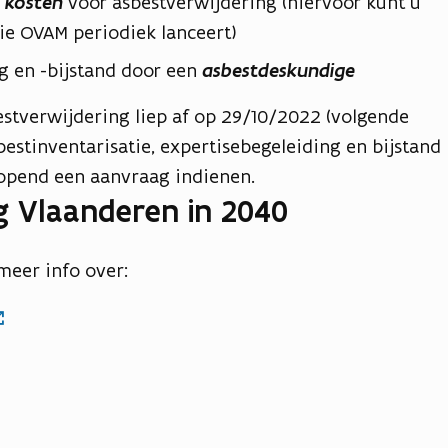
 kosten
voor asbestverwijdering (hiervoor kunt u
ie OVAM periodiek lanceert)
ng en -bijstand door een
asbestdeskundige
estverwijdering liep af op 29/10/2022 (volgende
estinventarisatie, expertisebegeleiding en bijstand
lopend een aanvraag indienen.
g Vlaanderen in 2040
meer info over: