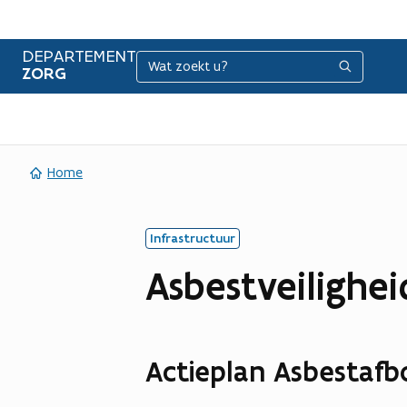
DEPARTEMENT
Zoeken
Zoeken
ZORG
Home
Infrastructuur
Asbestveilighei
Actieplan Asbestaf