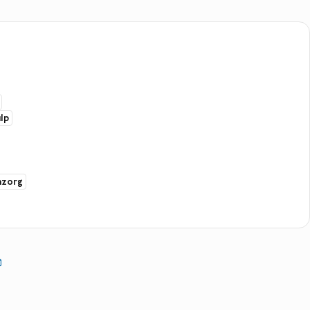
lp
zorg
ieer
r
mbord
In