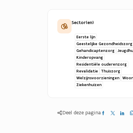
Sector(en)
Eerste lijn
Geestelijke Gezondheidszorg
Gehandicaptenzorg
Jeugdhu
Kinderopvang
Residentiële ouderenzorg
Revalidatie
Thuiszorg
Welzijnsvoorzieningen
Woon
Ziekenhuizen
Kop
Delen
Delen
Delen
Deel deze pagina
link
naa
op
op
op
kle
Facebook
X
Linked