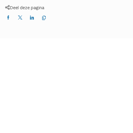
Deel deze pagina
Kopieer
Delen
Delen
Delen
link
naar
op
op
op
klembord
Facebook
X
LinkedIn
(Twitter)