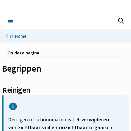
Open
Z
o
menu
e
k
Home
e
n
p
Op deze pagina
d
f
Begrippen
b
e
s
Reinigen
t
a
n
d
Reinigen of schoonmaken is het
verwijderen
van zichtbaar vuil en onzichtbaar organisch