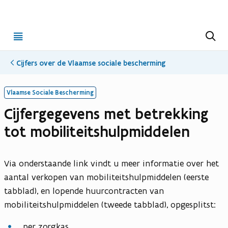
Open
Z
o
menu
e
k
Cijfers over de Vlaamse sociale bescherming
e
n
x
x
x
l
l
l
Vlaamse Sociale Bescherming
s
s
s
Cijfergegevens met betrekking
b
b
b
tot mobiliteitshulpmiddelen
e
e
e
s
s
s
t
t
t
Via onderstaande link vindt u meer informatie over het
a
a
a
aantal verkopen van mobiliteitshulpmiddelen (eerste
n
n
n
tabblad), en lopende huurcontracten van
d
d
d
mobiliteitshulpmiddelen (tweede tabblad), opgesplitst:
per zorgkas