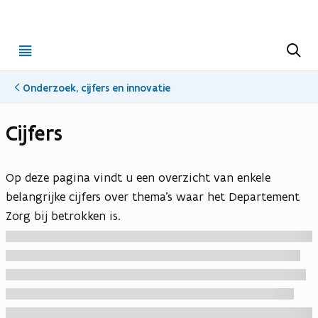
Open
Z
o
menu
e
k
Onderzoek, cijfers en innovatie
e
n
Cijfers
Op deze pagina vindt u een overzicht van enkele
belangrijke cijfers over thema's waar het Departement
Zorg bij betrokken is.