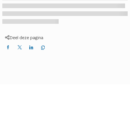
Deel deze pagina
Kopieer
Delen
Delen
Delen
link
naar
op
op
op
klembord
Facebook
X
LinkedIn
(Twitter)