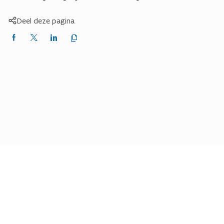
Deel deze pagina
Kopieer
Delen
Delen
Delen
link
naar
op
op
op
klembord
Facebook
X
LinkedIn
(Twitter)