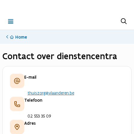
Open
Z
o
menu
e
k
Home
e
n
Contact over dienstencentra
E-mail
thuiszorg@vlaanderen.be
Telefoon
02 553 35 09
Adres