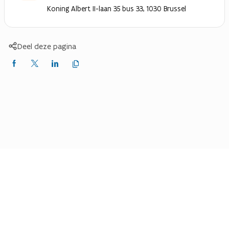
Koning Albert II-laan 35 bus 33, 1030 Brussel
Deel deze pagina
Kopieer
Delen
Delen
Delen
link
naar
op
op
op
klembord
Facebook
X
LinkedIn
(Twitter)