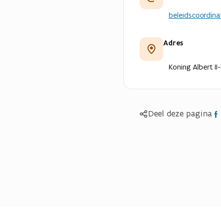
beleidscoordina
Adres
Koning Albert II
Del
Deel deze pagina
op
Fac