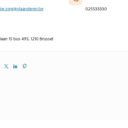
tie.zorg@vlaanderen.be
025533330
-laan 15 bus 495, 1210 Brussel
Kopieer
en
Delen
Delen
link
naar
op
op
klembord
ebook
X
LinkedIn
(Twitter)