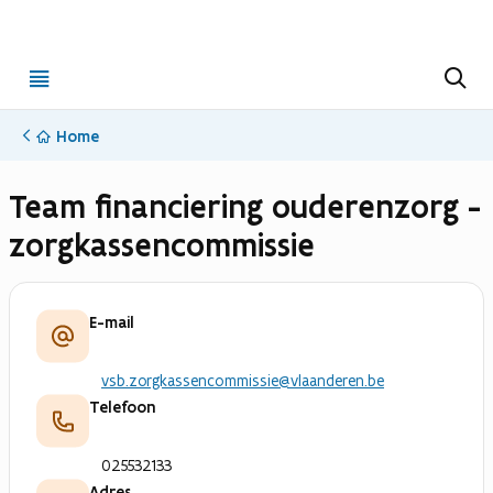
Open
Z
o
menu
e
k
Home
e
n
Team financiering ouderenzorg -
zorgkassencommissie
E-mail
vsb.zorgkassencommissie@vlaanderen.be
Telefoon
025532133
Adres