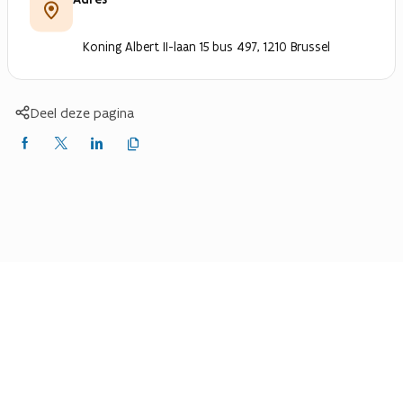
Koning Albert II-laan 15 bus 497, 1210 Brussel
Deel deze pagina
Kopieer
Delen
Delen
Delen
link
naar
op
op
op
klembord
Facebook
X
LinkedIn
(Twitter)