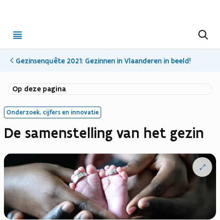
Open
Z
o
menu
e
k
Gezinsenquête 2021: Gezinnen in Vlaanderen in beeld!
e
n
Op deze pagina
Onderzoek, cijfers en innovatie
De samenstelling van het gezin
Open
vergrote
weergav