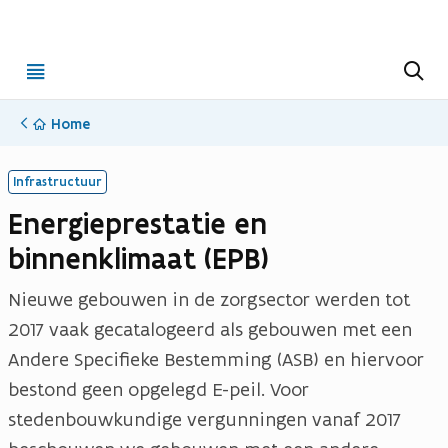
Open
Z
o
menu
e
k
Home
e
n
Infrastructuur
Energieprestatie en
binnenklimaat (EPB)
Nieuwe gebouwen in de zorgsector werden tot
2017 vaak gecatalogeerd als gebouwen met een
Andere Specifieke Bestemming (ASB) en hiervoor
bestond geen opgelegd E-peil. Voor
stedenbouwkundige vergunningen vanaf 2017