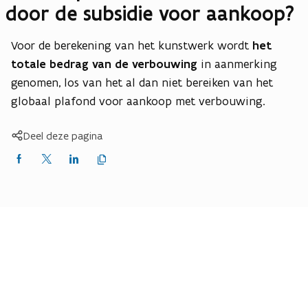
door de subsidie voor aankoop?
Voor de berekening van het kunstwerk wordt
het
totale bedrag van de verbouwing
in aanmerking
genomen, los van het al dan niet bereiken van het
globaal plafond voor aankoop met verbouwing.
Deel deze pagina
Kopieer
Delen
Delen
Delen
link
naar
op
op
op
klembord
Facebook
X
LinkedIn
(Twitter)