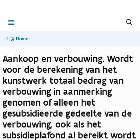
Open
Z
o
menu
e
k
Home
e
n
Aankoop en verbouwing. Wordt
voor de berekening van het
kunstwerk totaal bedrag van
verbouwing in aanmerking
genomen of alleen het
gesubsidieerde gedeelte van de
verbouwing, ook als het
subsidieplafond al bereikt wordt