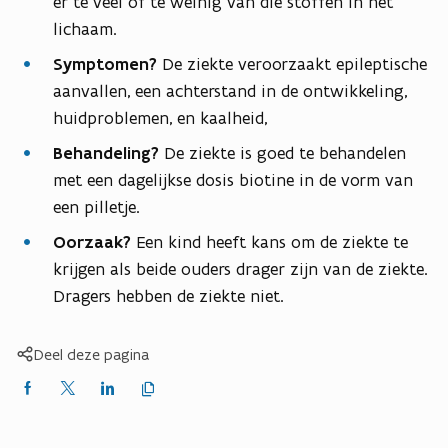
er te veel of te weinig van die stoffen in het
lichaam.
Symptomen?
De ziekte veroorzaakt epileptische
aanvallen, een achterstand in de ontwikkeling,
huidproblemen, en kaalheid,
Behandeling?
De ziekte is goed te behandelen
met een dagelijkse dosis biotine in de vorm van
een pilletje.
Oorzaak?
Een kind heeft kans om de ziekte te
krijgen als beide ouders drager zijn van de ziekte.
Dragers hebben de ziekte niet.
Deel deze pagina
Kopieer
Delen
Delen
Delen
link
naar
op
op
op
klembord
Facebook
X
LinkedIn