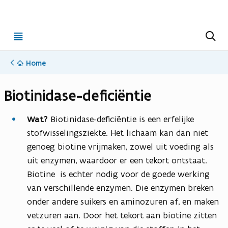
Open
Z
o
menu
e
k
Home
e
n
Biotinidase-deficiëntie
Wat?
Biotinidase-deficiëntie is een erfelijke
stofwisselingsziekte. Het lichaam kan dan niet
genoeg biotine vrijmaken, zowel uit voeding als
uit enzymen, waardoor er een tekort ontstaat.
Biotine is echter nodig voor de goede werking
van verschillende enzymen. Die enzymen breken
onder andere suikers en aminozuren af, en maken
vetzuren aan. Door het tekort aan biotine zitten