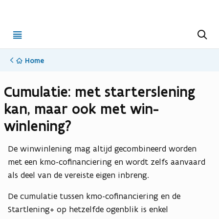
Open
Z
o
menu
e
k
Home
e
n
Cumulatie: met starterslening
kan, maar ook met win-
winlening?
De winwinlening mag altijd gecombineerd worden
met een kmo-cofinanciering en wordt zelfs aanvaard
als deel van de vereiste eigen inbreng.
De cumulatie tussen kmo-cofinanciering en de
Startlening+ op hetzelfde ogenblik is enkel