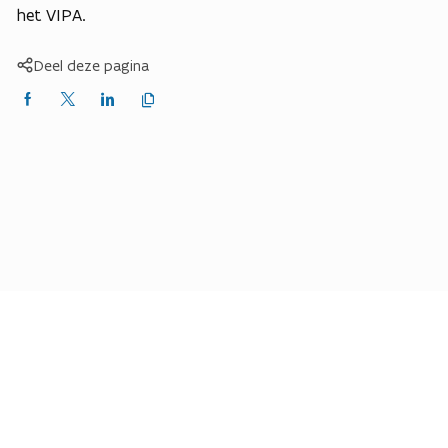
het VIPA.
Deel deze pagina
Kopieer
Delen
Delen
Delen
link
naar
op
op
op
klembord
Facebook
X
LinkedIn
(Twitter)