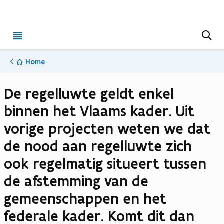
Open
Z
o
menu
e
k
Home
e
n
De regelluwte geldt enkel
binnen het Vlaams kader. Uit
vorige projecten weten we dat
de nood aan regelluwte zich
ook regelmatig situeert tussen
de afstemming van de
gemeenschappen en het
federale kader. Komt dit dan