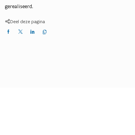
gerealiseerd.
Deel deze pagina
Kopieer
Delen
Delen
Delen
link
naar
op
op
op
klembord
Facebook
X
LinkedIn
(Twitter)