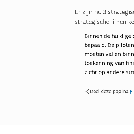
Er zijn nu 3 strategi
strategische lijnen k
Binnen de huidige o
bepaald. De pilote
moeten vallen binn
toekenning van fina
zicht op andere str
Del
Deel deze pagina
op
Fac