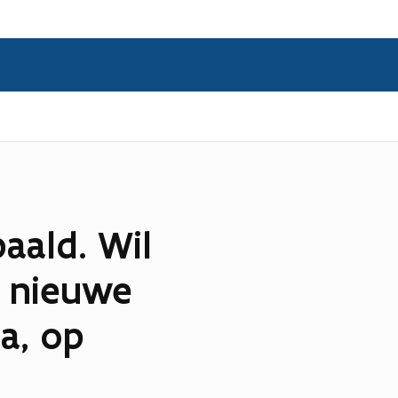
paald. Wil
t nieuwe
a, op