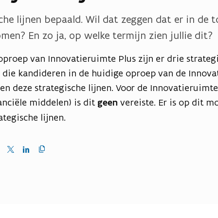
sche lijnen bepaald. Wil dat zeggen dat er in de
omen? En zo ja, op welke termijn zien jullie dit?
proep van Innovatieruimte Plus zijn er drie strategi
n die kandideren in de huidige oproep van de Innova
en deze strategische lijnen. Voor de Innovatieruimte
nciële middelen) is dit
geen
vereiste. Er is op dit 
ategische lijnen.
Kopieer
en
Delen
Delen
link
naar
op
op
klembord
ebook
X
LinkedIn
(Twitter)