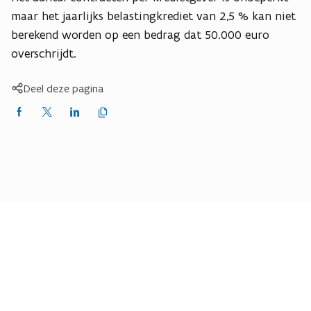
maar het jaarlijks belastingkrediet van 2,5 % kan niet
berekend worden op een bedrag dat 50.000 euro
overschrijdt.
Deel deze pagina
Kopieer
Delen
Delen
Delen
link
naar
op
op
op
klembord
Facebook
X
LinkedIn
(Twitter)