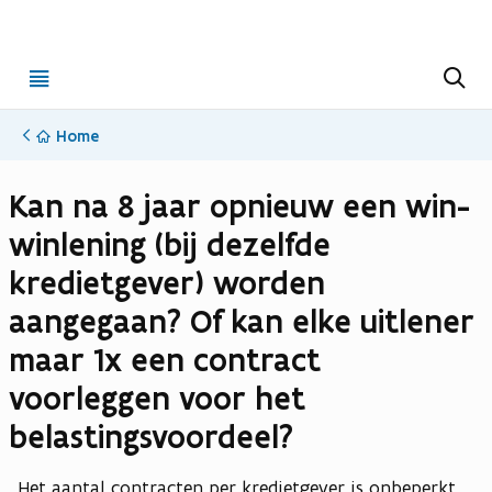
Open
Z
o
menu
e
k
Home
e
n
Kan na 8 jaar opnieuw een win-
winlening (bij dezelfde
kredietgever) worden
aangegaan? Of kan elke uitlener
maar 1x een contract
voorleggen voor het
belastingsvoordeel?
Het aantal contracten per kredietgever is onbeperkt