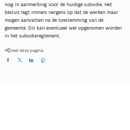
nog in aanmerking voor de huidige subsidie. Het
besluit legt immers nergens op dat de werken maar
mogen aanvatten na de toestemming van de
gemeente. Dit kan eventueel wel opgenomen worden
in het subsidiereglement.
Deel deze pagina
Kopieer
Delen
Delen
Delen
link
naar
op
op
op
klembord
Facebook
X
LinkedIn
(Twitter)