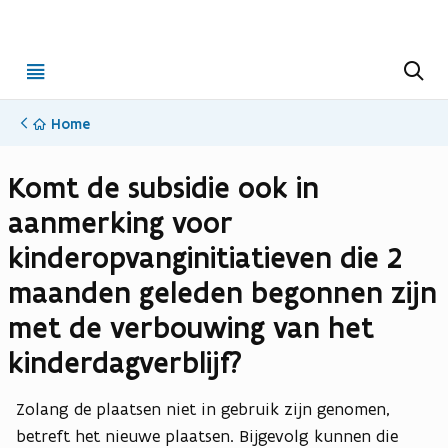
Open
Z
o
menu
e
k
Home
e
n
Komt de subsidie ook in
aanmerking voor
kinderopvanginitiatieven die 2
maanden geleden begonnen zijn
met de verbouwing van het
kinderdagverblijf?
Zolang de plaatsen niet in gebruik zijn genomen,
betreft het nieuwe plaatsen. Bijgevolg kunnen die