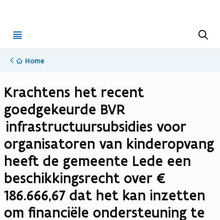
Open
Z
o
menu
e
k
Home
e
n
Krachtens het recent
goedgekeurde BVR
infrastructuursubsidies voor
organisatoren van kinderopvang
heeft de gemeente Lede een
beschikkingsrecht over €
186.666,67 dat het kan inzetten
om financiële ondersteuning te