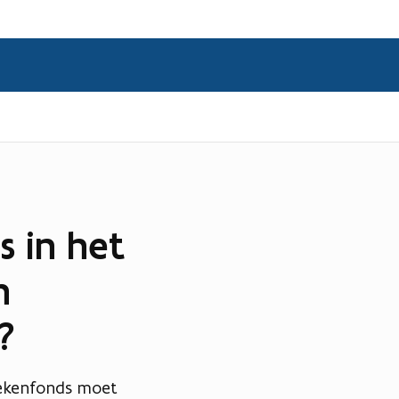
 in het
n
?
iekenfonds moet