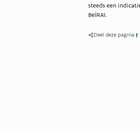
steeds een indicat
BelRAI.
Del
Deel deze pagina
op
Fac