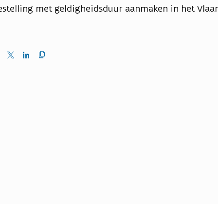
iestelling met geldigheidsduur aanmaken in het Vlaa
Kopieer
en
Delen
Delen
link
naar
op
op
klembord
ebook
X
LinkedIn
(Twitter)