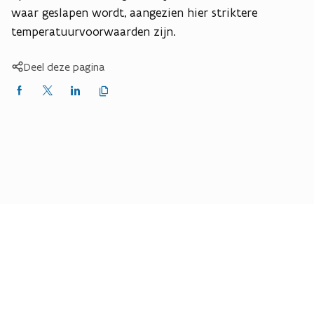
waar geslapen wordt, aangezien hier striktere
temperatuurvoorwaarden zijn.
Deel deze pagina
Kopieer
Delen
Delen
Delen
link
naar
op
op
op
klembord
Facebook
X
LinkedIn
(Twitter)