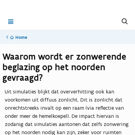
Open
Z
o
menu
e
k
Home
e
n
Waarom wordt er zonwerende
beglazing op het noorden
gevraagd?
Uit simulaties blijkt dat oververhitting ook kan
voorkomen uit diffuus zonlicht. Dit is zonlicht dat
onrechtstreeks invalt op een raam (via reflectie van
onder meer de hemelkoepel). De impact hiervan is
zodanig dat simulaties aantonen dat zelfs zonwering
op het noorden nodig kan zijn, zeker voor ruimten