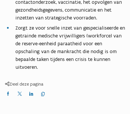
contactonderzoek, vaccinatie, het opvolgen van
gezondheidsgegevens, communicatie en het
inzetten van strategische voorraden.
Zorgt ze voor snelle inzet van gespecialiseerde en
getrainde medische vrijwilligers (workforce) van
de reserve-eenheid paraatheid voor een
opschaling van de mankracht die nodig is om
bepaalde taken tijdens een crisis te kunnen
uitvoeren.
Deel deze pagina
Kopieer
Delen
Delen
Delen
link
naar
op
op
op
klembord
Facebook
X
LinkedIn
(Twitter)