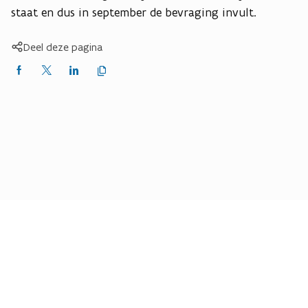
staat en dus in september de bevraging invult.
Deel deze pagina
Kopieer
Delen
Delen
Delen
link
naar
op
op
op
klembord
Facebook
X
LinkedIn
(Twitter)