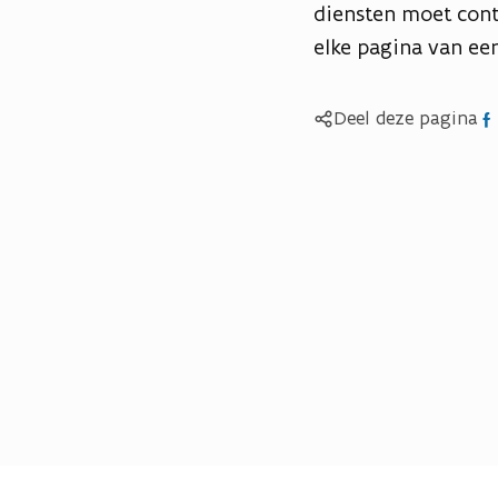
diensten moet cont
elke pagina van ee
Del
Deel deze pagina
op
Fac