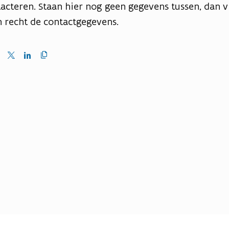
acteren. Staan hier nog geen gegevens tussen, dan 
n recht de contactgegevens.
Kopieer
en
Delen
Delen
link
naar
op
op
klembord
ebook
X
LinkedIn
(Twitter)