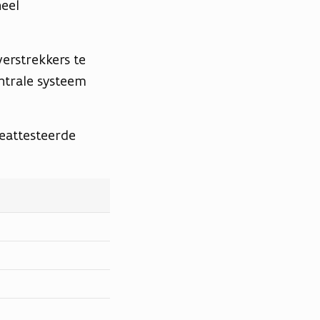
heel
erstrekkers te
ntrale systeem
eattesteerde