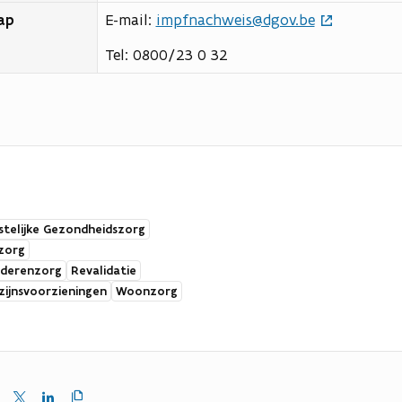
ap
E-mail:
impfnachweis@dgov.be
Tel: 0800/23 0 32
stelijke Gezondheidszorg
zorg
uderenzorg
Revalidatie
zijnsvoorzieningen
Woonzorg
Kopieer
en
Delen
Delen
link