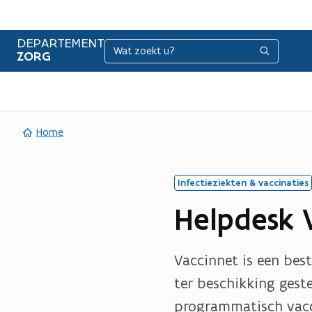
DEPARTEMENT
Zoeken
Zoeken
ZORG
Home
Infectieziekten & vaccinaties
Helpdesk 
Vaccinnet is een bes
ter beschikking gest
programmatisch vacci