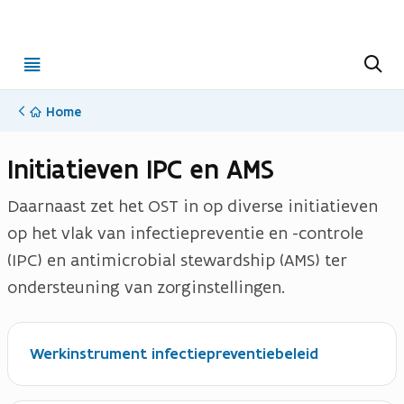
Open
Z
o
menu
e
k
Home
e
n
Initiatieven IPC en AMS
Daarnaast zet het OST in op diverse initiatieven
op het vlak van infectiepreventie en -controle
(IPC) en antimicrobial stewardship (AMS) ter
ondersteuning van zorginstellingen.
Werkinstrument infectiepreventiebeleid