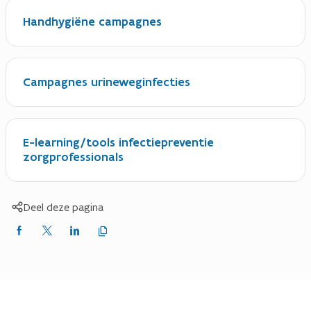
Handhygiëne campagnes
Campagnes urineweginfecties
E-learning/tools infectiepreventie
zorgprofessionals
Deel deze pagina
Kopieer
Delen
Delen
Delen
link
naar
op
op
op
klembord
Facebook
X
LinkedIn
(Twitter)