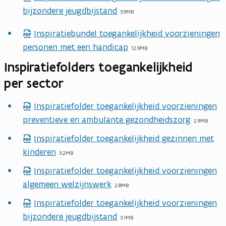
b
t
bijzondere jeugdbijstand
d
d
3.9MB
e
a
f
s
Inspiratiebundel toegankelijkheid voorzieningen
n
p
b
t
personen met een handicap
d
d
12.9MB
e
a
f
Inspiratiefolders toegankelijkheid
s
n
b
t
per sector
d
e
a
s
Inspiratiefolder toegankelijkheid voorzieningen
n
p
t
preventieve en ambulante gezondheidszorg
d
d
2.9MB
a
f
Inspiratiefolder toegankelijkheid gezinnen met
p
n
b
kinderen
d
3.2MB
d
e
f
Inspiratiefolder toegankelijkheid voorzieningen
p
s
b
algemeen welzijnswerk
d
2.8MB
t
e
f
a
Inspiratiefolder toegankelijkheid voorzieningen
p
s
b
n
bijzondere jeugdbijstand
d
3.1MB
t
e