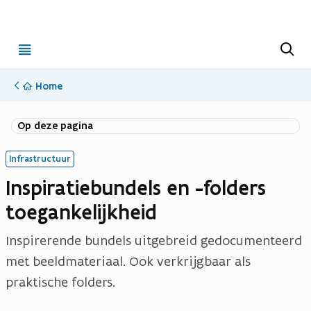
Open
Z
o
menu
e
k
Home
e
n
Op deze pagina
Infrastructuur
Inspiratiebundels en -folders
toegankelijkheid
Inspirerende bundels uitgebreid gedocumenteerd
met beeldmateriaal. Ook verkrijgbaar als
praktische folders.