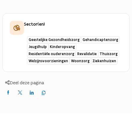
d
f
a
s
b
n
t
e
d
a
Sector(en)
s
n
t
d
Geestelijke Gezondheidszorg
Gehandicaptenzorg
a
Jeugdhulp
Kinderopvang
n
Residentiële ouderenzorg
Revalidatie
Thuiszorg
d
Welzijnsvoorzieningen
Woonzorg
Ziekenhuizen
Deel deze pagina
Kopieer
Delen
Delen
Delen
link
naar
op
op
op
klembord
Facebook
X
LinkedIn
(Twitter)