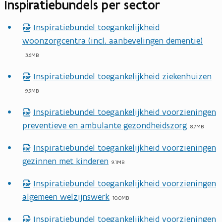
Inspiratiebundels per sector
Inspiratiebundel toegankelijkheid
p
woonzorgcentra (incl. aanbevelingen dementie)
d
f
3.6MB
b
Inspiratiebundel toegankelijkheid ziekenhuizen
p
e
d
9.9MB
s
f
t
Inspiratiebundel toegankelijkheid voorzieningen
p
b
a
preventieve en ambulante gezondheidszorg
d
8.7MB
e
n
f
s
Inspiratiebundel toegankelijkheid voorzieningen
d
p
b
t
gezinnen met kinderen
d
9.1MB
e
a
f
s
Inspiratiebundel toegankelijkheid voorzieningen
n
p
b
t
algemeen welzijnswerk
d
d
10.0MB
e
a
f
s
Inspiratiebundel toegankelijkheid voorzieningen
n
p