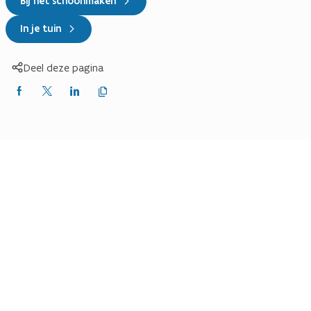
Bij het schoonmaken
In je tuin
Deel deze pagina
Kopieer
Delen
Delen
Delen
link
naar
op
op
op
klembord
Facebook
X
LinkedIn
(Twitter)