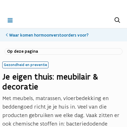
Open
Z
o
menu
e
k
Waar komen hormoonverstoorders voor?
e
n
Op deze pagina
Gezondheid en preventie
Je eigen thuis: meubilair &
decoratie
Met meubels, matrassen, vloerbedekking en
beddengoed richt je je huis in. Veel van die
producten gebruiken we elke dag. Vaak zitten er
ook chemische stoffen in: bacteriedodende