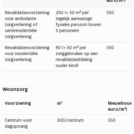
euro/m²)
Revalidatievoorziening
250 (+ 50 m² per
550
voor ambulante
tegelijk aanwezige
zorgverlening of
fysieke persoon boven
semiresidentiële
5 personen)
zorgverlening
Revalidatievoorziening
90 (+ 30 m² per
550
voor residentiële
zorggebruiker op een
zorgverlening
revalidatieafdeling
ouder-kind)
Woonzorg
Voorziening
m²
Nieuwbouw 
euro/m²)
Centrum voor
300/centrum
550
dagopvang