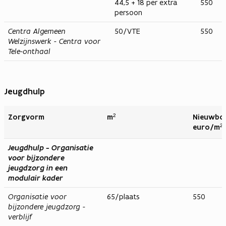
44,5 + 18 per extra
550
persoon
Centra Algemeen
50/VTE
550
Welzijnswerk - Centra voor
Tele-onthaal
Jeugdhulp
Zorgvorm
m²
Nieuwbou
euro/m²)
Jeugdhulp - Organisatie
voor bijzondere
jeugdzorg in een
modulair kader
Organisatie voor
65/plaats
550
bijzondere jeugdzorg -
verblijf