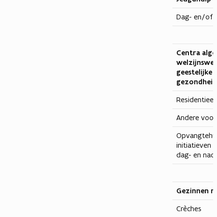
Dag- en/of n
Centra alg
welzijnswer
geestelijke
gezondheid
Residentieel
Andere voor
Opvangtehu
initiatieven
dag- en nach
Gezinnen m
Crèches