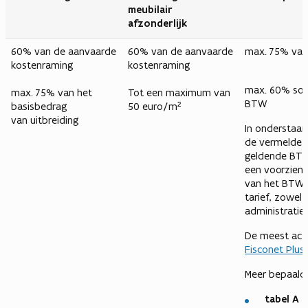
meubilair
afzonderlijk
60% van de aanvaarde
60% van de aanvaarde
max. 75% van
kostenraming
kostenraming
max. 60% som 
max. 75% van het
Tot een maximum van
BTW
basisbedrag
50 euro/m²
van uitbreiding
In onderstaan
de vermelde v
geldende BTW
een voorzieni
van het BTW-
tarief, zowel
administratie.
De meest actu
Fisconet Plus
Meer bepaald z
tabel A (