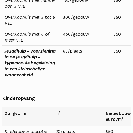
OverKophuis met minder
150/gebouw
550
dan 3 VTE
OverKophuis met 3 tot 6
300/gebouw
550
VTE
OverKophuis met 6 of
450/gebouw
550
meer VTE
Jeugdhulp - Voorziening
65/plaats
550
in de jeugdhulp -
typemodule begeleiding
in een kleinschalige
wooneenheid
Kinderopvang
Zorgvorm
m²
Nieuwbouw (
euro/m²)
Kinderopvanglocatie
20/plaats
550