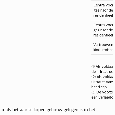
Centra voor 
gezinsonders
residentieel
Centra voor 
gezinsonder
residentieel
Vertrouwens
kindermisha
(1) Als volda
de infrastruct
(2) Als volda
uitbater van
handicap.
(3) De voorzi
een verlaagd t
* als het aan te kopen gebouw gelegen is in het