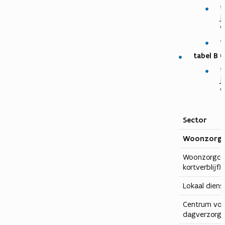
t
j
v
t
tabel B (
t
j
v
Sector
Woonzorg
Woonzorgcen
kortverblijf)
Lokaal dien
Centrum voo
dagverzorg