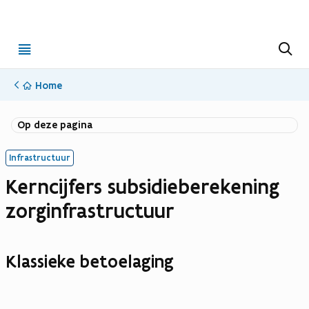
Open
Z
o
menu
e
k
Home
e
n
Op deze pagina
Infrastructuur
Kerncijfers subsidieberekening
zorginfrastructuur
Klassieke betoelaging