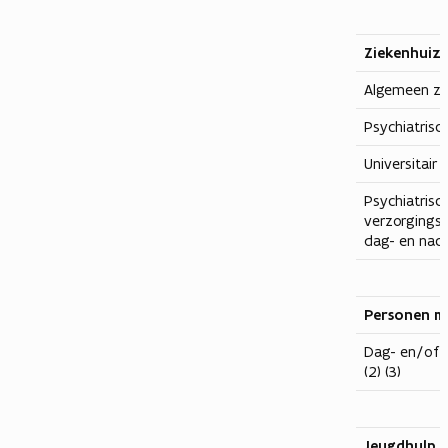
Ziekenhuiz
Algemeen zi
Psychiatrisc
Universitair 
Psychiatrisc
verzorgingst
dag- en nach
Personen m
Dag- en/of n
(2) (3)
Jeugdhulp