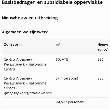
Basisbedragen en subsidiabele oppervlakte
Nieuwbouw en uitbreiding
Algemeen welzijnswerk
Zorgvorm
m²
Nieuwb
euro/m
Centra Algemeen
50/VTE
550
Welzijnswerk - Autonome
Centra
Centra Algemeen
37 (1 persoon)
550
Welzijnswerk - Autonome
Centra -
groepsopvang/studiowonen
44,5 (2 personen)
550