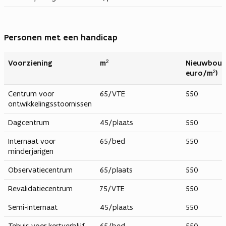
Personen met een handicap
Voorziening
m²
Nieuwbouw
euro/m²)
Centrum voor
65/VTE
550
ontwikkelingsstoornissen
Dagcentrum
45/plaats
550
Internaat voor
65/bed
550
minderjarigen
Observatiecentrum
65/plaats
550
Revalidatiecentrum
75/VTE
550
Semi-internaat
45/plaats
550
Tehuis voor kortverblijf
65/bed
550