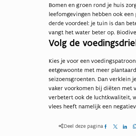
Bomen en groen rond je huis zorg
leefomgevingen hebben ook een po
derde voordeel: je tuin is dan b
vangt het water beter op. Biodive
Volg de voedingsdri
Kies je voor een voedingspatroo
eetgewoonte met meer plantaardig
seizoensgroenten. Dan verklein je
vaker voorkomen bij diëten met v
verbetert ook de luchtkwaliteit, 
vlees heeft namelijk een negatiev
Kop
Delen
Delen
Delen
Deel deze pagina
link
naa
op
op
op