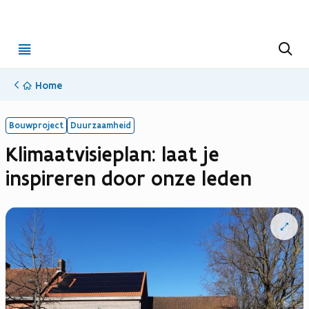
Open
Z
o
menu
e
k
Home
e
n
Bouwproject
Duurzaamheid
Klimaatvisieplan: laat je
inspireren door onze leden
Open
vergrote
weergav