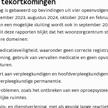
tekortkomingen
ting is gebaseerd op bevindingen uit vier opeenvolge
cember 2023, augustus 2024, oktober 2024 en februa
n een mogelijke sluiting wordt ook in september 2
Uit deze rapporten blijkt dat het woonzorgcentrum st
ere domeinen:
icatieveiligheid, waaronder geen correcte registr
ning, gebruik van vervallen medicatie en geen opvo
turen.
ort aan verpleegkundigen en hoofdverpleegkundigen,
verpleegkundige permanentie.
roblemen, zoals het ontbreken van een oproepsyste
ijke ruimtes.
p- en dienstverlening, met als gevolg lange reactie