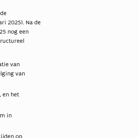
nde
ri 2025). Na de
025 nog een
ructureel
atie van
lging van
 en het
em in
tijden op