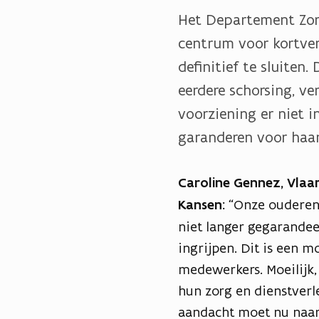
Het Departement Zor
centrum voor kortverb
definitief te sluiten
eerdere schorsing, ve
voorziening er niet i
garanderen voor haa
Caroline Gennez, Vlaam
Kansen:
“
Onze ouderen 
niet langer gegarande
ingrijpen. Dit is een m
medewerkers. Moeilijk,
hun zorg en dienstverl
aandacht moet nu naa