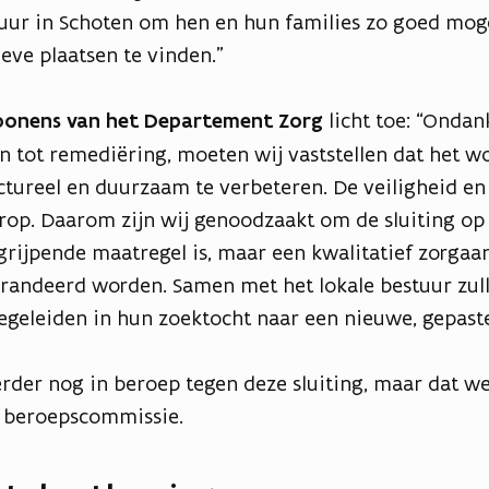
tuur in Schoten om hen en hun families zo goed moge
eve plaatsen te vinden.”
oonens van het Departement Zorg
licht toe: “Ondank
 tot remediëring, moeten wij vaststellen dat het 
uctureel en duurzaam te verbeteren. De veiligheid en
op. Daarom zijn wij genoodzaakt om de sluiting op 
ngrijpende maatregel is, maar een kwalitatief zorgaa
arandeerd worden. Samen met het lokale bestuur zul
eleiden in hun zoektocht naar een nieuwe, gepaste
rder nog in beroep tegen deze sluiting, maar dat 
e beroepscommissie.