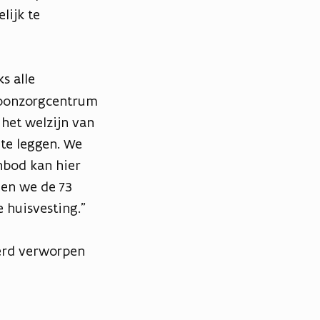
lijk te
s alle
woonzorgcentrum
 het welzijn van
te leggen. We
nbod kan hier
len we de 73
 huisvesting.”
werd verworpen