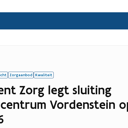
icht
Zorgaanbod
Kwaliteit
t Zorg legt sluiting
entrum Vordenstein op
6