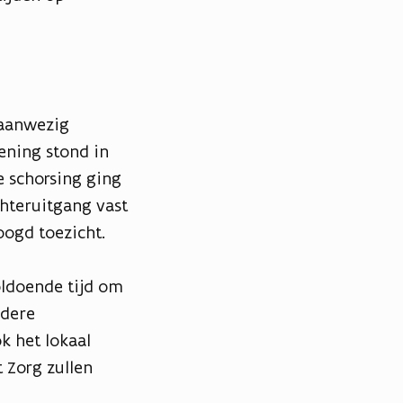
 aanwezig
ening stond in
 schorsing ging
hteruitgang vast
ogd toezicht.
oldoende tijd om
ndere
 het lokaal
 Zorg zullen