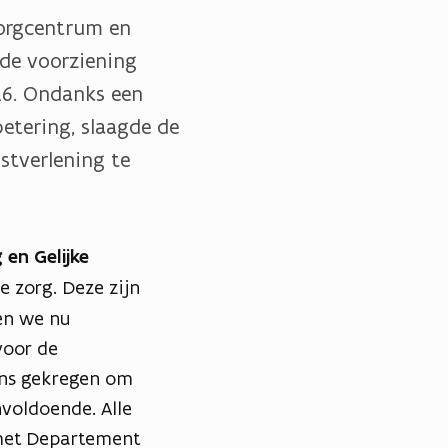
orgcentrum en
 de voorziening
026. Ondanks een
betering, slaagde de
stverlening te
 en Gelijke
 zorg. Deze zijn
en we nu
voor de
ans gekregen om
voldoende. Alle
met Departement