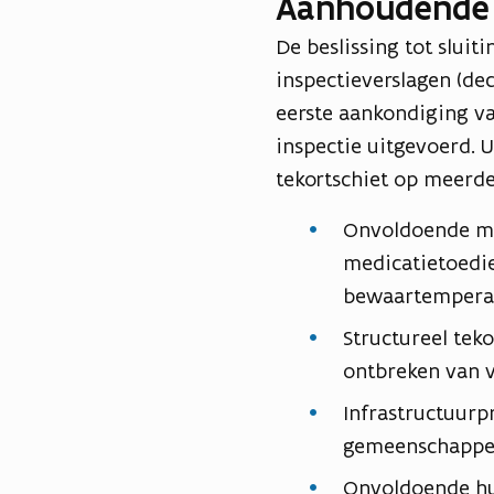
Aanhoudende 
De beslissing tot slui
inspectieverslagen (de
eerste aankondiging va
inspectie uitgevoerd. 
tekortschiet op meerd
Onvoldoende med
medicatietoedie
bewaartempera
Structureel tek
ontbreken van 
Infrastructuurp
gemeenschappel
Onvoldoende hul