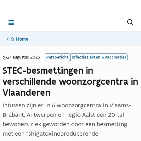
Open
Z
o
menu
e
k
Home
e
n
27 augustus 2025
Persbericht
Infectieziekten & vaccinaties
STEC-besmettingen in
verschillende woonzorgcentra in
Vlaanderen
Intussen zijn er in 6 woonzorgcentra in Vlaams-
Brabant, Antwerpen en regio Aalst een 20-tal
bewoners ziek geworden door een besmetting
met een “shigatoxineproducerende