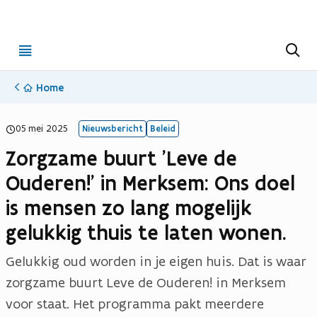
Open
Z
o
menu
e
k
Home
e
n
05 mei 2025
Nieuwsbericht
Beleid
Zorgzame buurt 'Leve de
Ouderen!' in Merksem: Ons doel
is mensen zo lang mogelijk
gelukkig thuis te laten wonen.
Gelukkig oud worden in je eigen huis. Dat is waar
zorgzame buurt Leve de Ouderen! in Merksem
voor staat. Het programma pakt meerdere