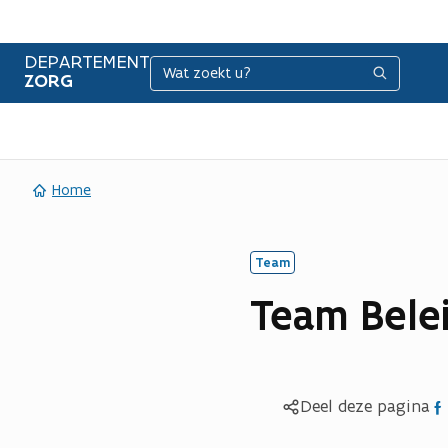
DEPARTEMENT
Zoeken
Zoeken
ZORG
Home
Team
Team Bele
Del
Deel deze pagina
op