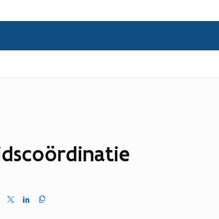
idscoördinatie
Kopieer
en
Delen
Delen
link
naar
op
op
klembord