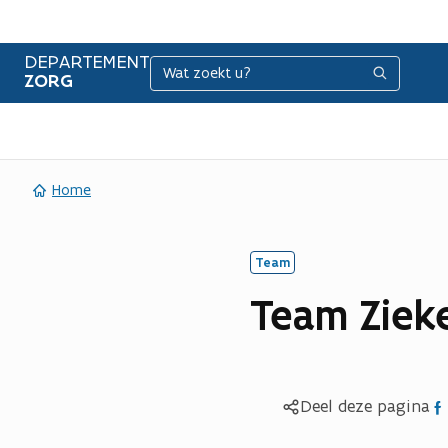
DEPARTEMENT
Zoeken
Zoeken
ZORG
Home
Team
Team Zieke
Del
Deel deze pagina
op