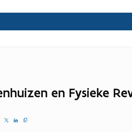
nhuizen en Fysieke Rev
Kopieer
en
Delen
Delen
link
naar
op
op
klembord