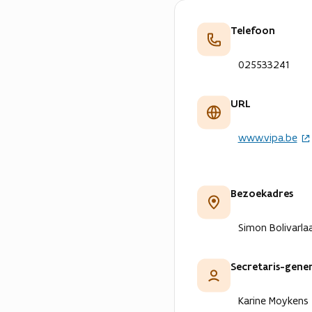
e
Telefoon
u
w
025533241
v
e
n
URL
s
t
www.vipa.be
e
r
)
Bezoekadres
Simon Bolivarlaa
Secretaris-gener
Karine Moykens