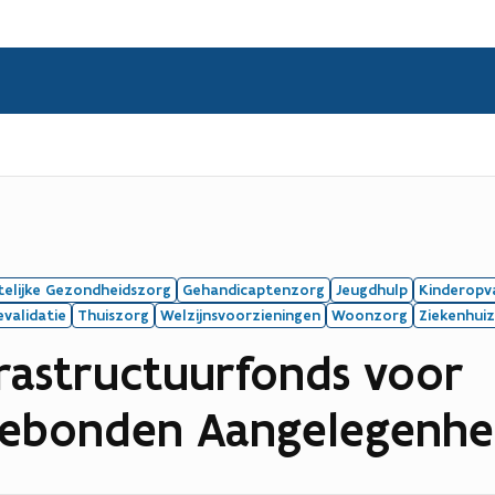
telijke Gezondheidszorg
Gehandicaptenzorg
Jeugdhulp
Kinderopv
validatie
Thuiszorg
Welzijnsvoorzieningen
Woonzorg
Ziekenhui
frastructuurfonds voor
gebonden Aangelegenh