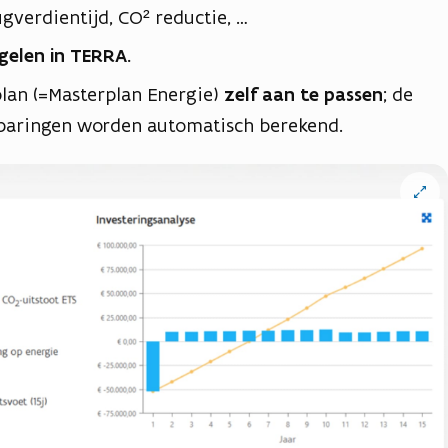
gverdientijd, CO² reductie, …
gelen in TERRA.
plan (=Masterplan Energie)
zelf aan te passen
; de
sparingen worden automatisch berekend.
Open
vergro
weerga