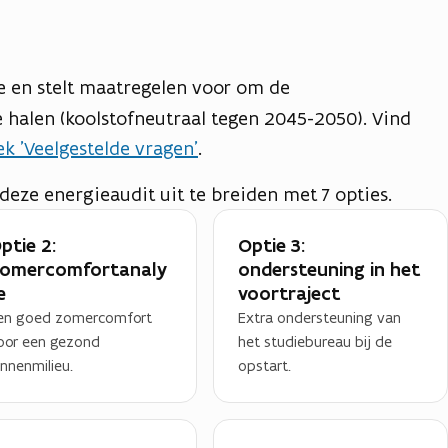
e
en stelt maatregelen voor om de
e halen (koolstofneutraal tegen 2045-2050). Vind
ek 'Veelgestelde vragen'
.
deze energieaudit uit te breiden met 7 opties.
ptie 2:
Optie 3:
omercomfortanaly
ondersteuning in het
e
voortraject
en goed zomercomfort
Extra ondersteuning van
oor een gezond
het studiebureau bij de
innenmilieu.
opstart.