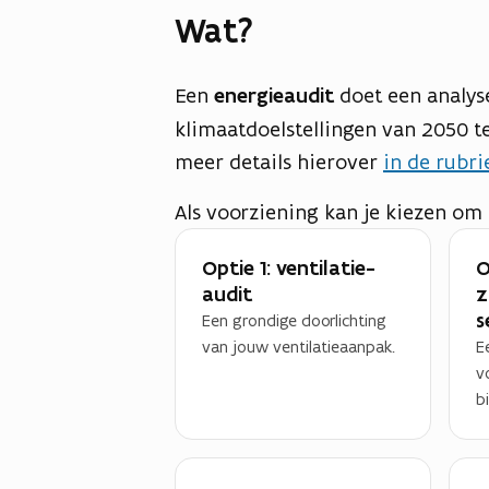
Wat?
Een
energieaudit
doet een analys
klimaatdoelstellingen van 2050 t
meer details hierover
in de rubri
Als voorziening kan je kiezen om 
Optie 1: ventilatie-
O
audit
z
s
Een grondige doorlichting
van jouw ventilatieaanpak.
E
v
b