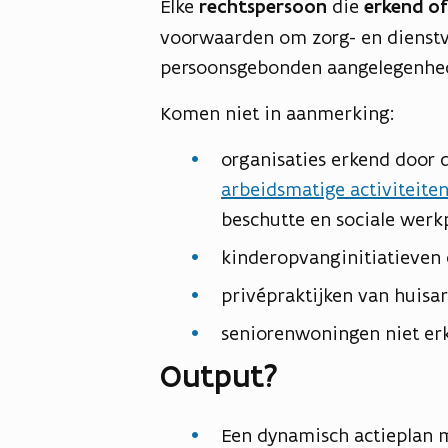
Elke
rechtspersoon
die
erkend o
voorwaarden om zorg- en dienstve
persoonsgebonden aangelegenhed
Komen niet in aanmerking:
organisaties erkend door d
arbeidsmatige activiteite
beschutte en sociale werkp
kinderopvanginitiatieven 
privépraktijken van huisa
seniorenwoningen niet er
Output?
Een dynamisch actieplan 