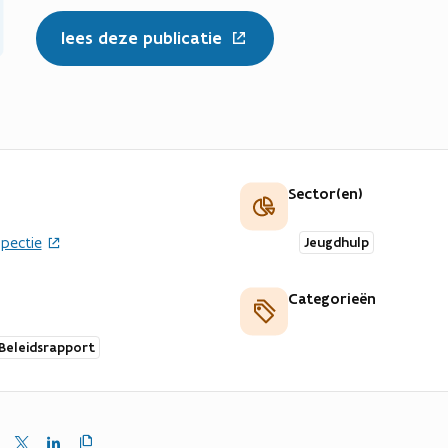
lees deze publicatie
Sector(en)
spectie
Jeugdhulp
Categorieën
Beleidsrapport
Kopieer
en
Delen
Delen
link