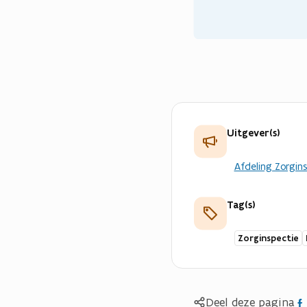
e
u
w
v
e
n
s
t
Uitgever(s)
e
r
Afdeling Zorgin
)
Tag(s)
Zorginspectie
Del
Deel deze pagina