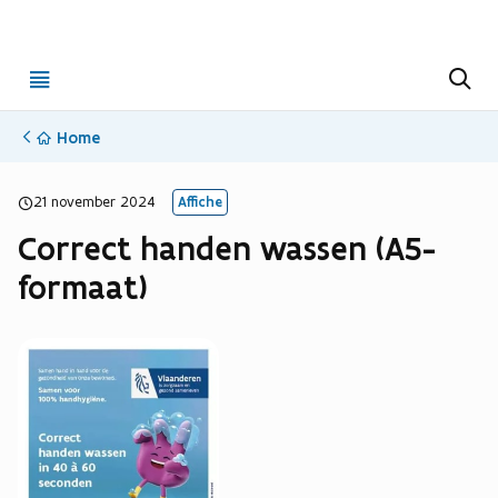
Open
Z
o
menu
e
k
Home
e
n
21 november 2024
Affiche
Correct handen wassen (A5-
formaat)