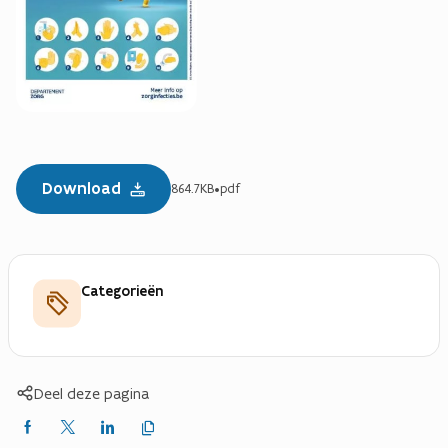
Download
864.7KB
•
pdf
Categorieën
Deel deze pagina
Kopieer
Delen
Delen
Delen
link
naar
op
op
op