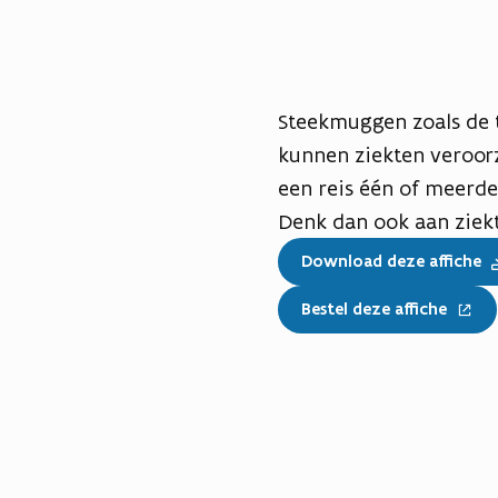
e
u
w
v
Steekmuggen zoals de 
e
kunnen ziekten veroorz
n
s
een reis één of meerde
t
Denk dan ook aan ziek
e
Download deze affiche
r
)
Bestel deze affiche