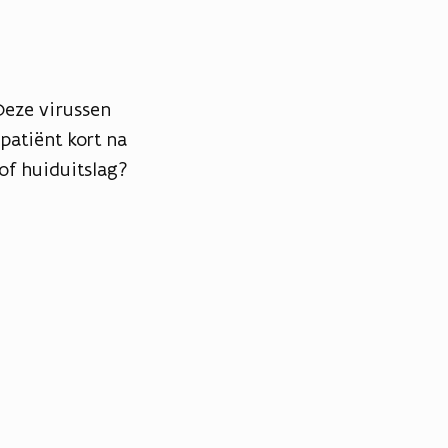
eze virussen
patiënt kort na
of huiduitslag?
e